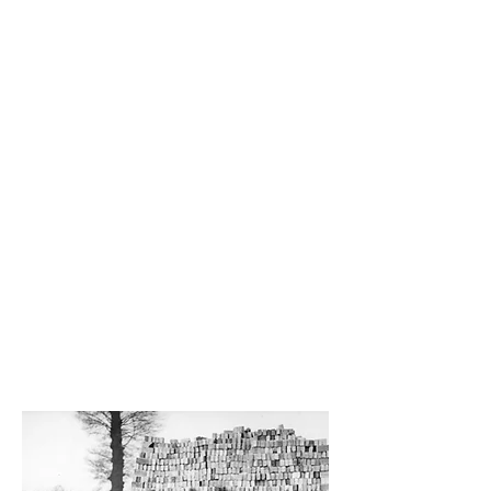
2000-...
Mark Roussel
Mettre en place le concept de boutique
Bouwpunt.
Mettre en place un réseau national d'agences de
commerçants constructeurs en commun coentreprise
avec Grafton Group par le biais d'acquisitions:
Youbuild.
Cession de
Youbuild
en 2017, fin des activités
marchandes.
Création de la joint-venture de l'usine de broyage de
ciment port de Gand
Espabel.
Mettre en place joint venture
UBT.
Acquisition
Connecton Fasteners.
Acquisition Société immobilière
Roussel Invest.
Joint-venture d'acquisition
Aridos Cabezo Gordo.
Acquisition d'
Olivier Bricks.
Vente d'
Espabel
en 2014.
Acquisition de
Liandur.