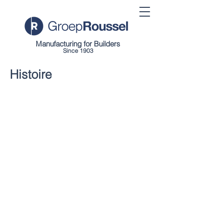
Manufacturing for Builders
Since 1903
Histoire
1903
Omer Roussel
Marchand de matérieaux de construction.
1930-1965
Marcel & Eugène Roussel
Marchands de matérieaux de construction.
1965-2000
Pierre & Jozef Roussel
Marchands de matérieaux de construction et
fabricants de produits en béton.
Adhésion à
Adimat &
Euromat.
Acquisition de
Moerman Fasteners.
Mettre en place un réseau régionald'agences de
commerçants en bâtiment.